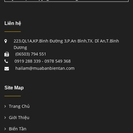
Liên hệ
223,QL1A,KP.Bình Đường 3,P.An Bình,TX. Dĩ An,T.Bình
Dương
(06503) 794 551
0919 288 339 - 0978 549 368
hailam@muabanbientan.com
Site Map
Trang Chủ
Giới Thiệu
Biến Tần